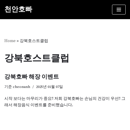
천안호빠
콘
텐
츠
로
건
Home
»
강북호스트클럽
너
뛰
강북호스트클럽
기
강북호빠 해장 이벤트
기준
cheonanh
2025년 01월 07일
시작 보다는 마무리가 중요!! 저희 강북호빠는 손님의 건강이 우선!! 그
래서 해장음식 이벤트를 준비했습니다.