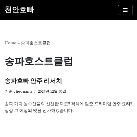
천안호빠
콘
텐
츠
로
건
Home
»
송파호스트클럽
너
뛰
송파호스트클럽
기
송파호빠 안주 리서치
기준
cheonanh
2024년 12월 30일
송파 가락 농수산물의 신선한 재료!! 격식에 맞춘 프리미엄 안주 요리!!
상상 그 이상의 맛을 선사하겠습니다.