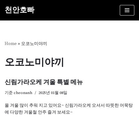
천안호빠
콘
텐
츠
로
건
Home
»
오코노미야끼
너
뛰
오코노미야끼
기
신림가라오케 겨울 특별 메뉴
기준
cheonanh
2025년 01월 08일
올 겨울 많이 추워 지고 있어요~ 신림가라오케 오셔서 따뜻한 어묵탕
에 다양한 겨울철 안주 즐겨 보세요~