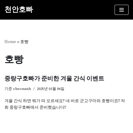
천안호빠
콘
텐
츠
로
건
Home
»
호빵
너
뛰
호빵
기
중랑구호빠가 준비한 겨울 간식 이벤트
기준
cheonanh
2025년 01월 06일
겨울 간식 하면 뭐가 떠 오르세요? 네 바로 군고구마와 호빵이죠!! 저
희 중랑구호빠에서 준비했습니다!!