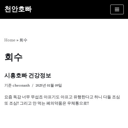
천안호빠
콘
텐
츠
로
건
Home
»
회수
너
뛰
회수
기
시흥호빠 건강정보
기준
cheonanh
2025년 01월 09일
요즘 독감 너무 무섭죠 아프기도 아프고 유행한다고 하니 다들 조심
또 조심!! 그리고 안 먹는 폐의약품은 우체통으로!!