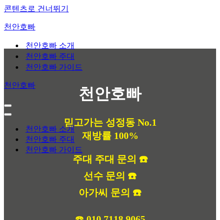
콘텐츠로 건너뛰기
천안호빠
천안호빠 소개
천안호빠 주대
천안호빠 가이드
천안호빠
천안호빠
내
비
내
믿고가는 성정동 No.1
게
비
천안호빠 소개
재방률 100%
이
게
천안호빠 주대
션
이
천안호빠 가이드
메
션
주대 주대 문의 ☎️
뉴
메
뉴
선수 문의 ☎️
아가씨 문의 ☎️
☎️
010 7118 9065