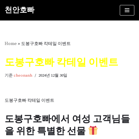
천안호빠
콘
텐
츠
로
건
Home
»
도봉구호빠 칵테일 이벤트
너
뛰
도봉구호빠 칵테일 이벤트
기
기준
cheonanh
2024년 12월 30일
도봉구호빠 칵테일 이벤트
도봉구호빠에서 여성 고객님들
을 위한 특별한 선물