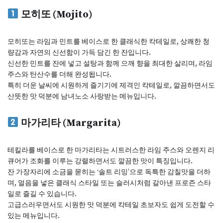
모히또 (Mojito)
모히또는 라임과 민트를 베이스로 한 클래식한 칵테일로, 상쾌한 청
량감과 자연의 신선함이 가득 담긴 한 잔입니다.
신선한 민트를 잔에 넣고 설탕과 함께 으깨 향을 최대한 살리며, 라임
주스와 탄산수를 더해 완성됩니다.
특히 더운 날씨에 시원하게 즐기기에 제격인 칵테일로, 깔끔하면서도
산뜻한 맛 덕분에 남녀노소 사랑받는 메뉴입니다.
마가리타 (Margarita)
테킬라를 베이스로 한 마가리타는 시트러스한 라임 주스와 오렌지 리
큐어가 조화를 이루는 강렬하면서도 깔끔한 맛이 특징입니다.
잔 가장자리에 소금을 묻히는 ‘솔트 리밍’으로 독특한 감칠맛을 더하
며, 얼음을 넣은 클래식 스타일 또는 슬러시처럼 갈아낸 프로즌 스타
일로 즐길 수 있습니다.
고급스러우면서도 시원한 맛 덕분에 칵테일 초보자도 쉽게 도전할 수
있는 메뉴입니다.