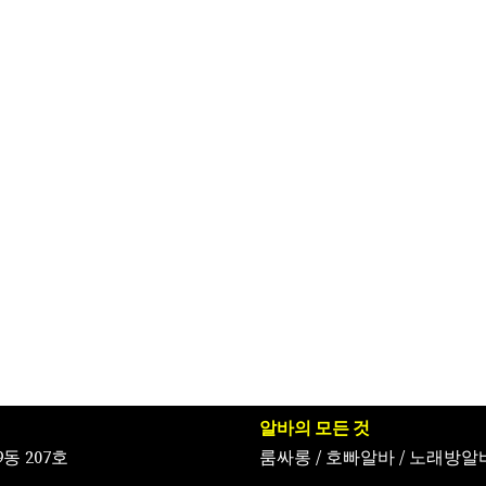
알바의 모든 것
동 207호
룸싸롱
/
호빠알바
/
노래방알