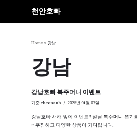
천안호빠
콘
텐
츠
로
Home
»
강남
건
너
강남
뛰
기
강남호빠 복주머니 이벤트
기준
cheonanh
2025년 01월 07일
강남호빠 새해 맞이 이벤트!! 설날 복주머니 뽑기
~ 푸짐하고 다양한 상품이 기다립니다.