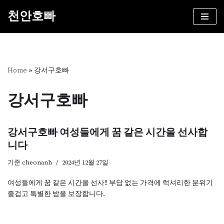
천안호빠
콘
텐
츠
로
건
Home
»
강서구호빠
너
뛰
강서구호빠
기
강서구호빠 여성들에게 꿈 같은 시간을 선사합
니다
기준
cheonanh
2024년 12월 27일
여성들에게 꿈 같은 시간을 선사!! 부담 없는 가격에 럭셔리한 분위기
즐겁고 특별한 밤을 보장합니다.