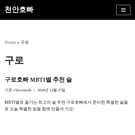
천안호빠
콘
텐
츠
로
건
Home
»
구로
너
뛰
구로
기
구로호빠 MBTI별 추천 술
기준
cheonanh
2024년 12월 27일
MBTI별로 즐기는 최고의 술 추천 구로호빠에서 준비한 특별한 술들
로 오늘 특별한 밤을 함께 만들어 가요~