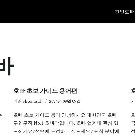
천안호빠
바
호빠 초보 가이드 용어편
호
기준
cheonanh
2024년 09월 09일
수
호빠 초보 가이드 용어 안녕하세요.대한민국 호빠
호
구인구직 No.1 호빠야입니다. 호빠 업계에 관심 있
국
으신가요?선수에 도전하고 싶으세요? 관심 분야에
선