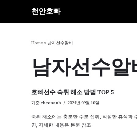
천안호빠
콘
텐
츠
로
Home
»
남자선수알바
건
너
남자선수알
뛰
기
호빠선수 숙취 해소 방법 TOP 5
기준
cheonanh
2024년 09월 10일
숙취 해소에는 충분한 수분 섭취, 적절한 휴식과 
면, 자세한 내용은 본문 참조