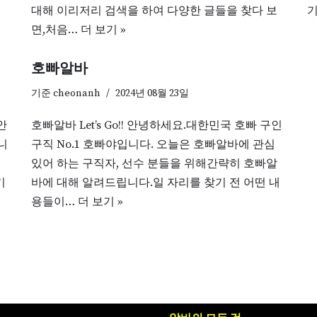
대해 이리저리 검색을 하여 다양한 글들을 찾다 보
기
면,처음…
더 보기 »
호빠알바
기준
cheonanh
2024년 08월 23일
안
호빠알바 Let’s Go!! 안녕하세요.대한민국 호빠 구인
니
구직 No.1 호빠야입니다. 오늘은 호빠알바에 관심
있어 하는 구직자, 선수 분들을 위해간략히 호빠알
기
바에 대해 알려드립니다.일 자리를 찾기 전 어떤 내
용들이…
더 보기 »