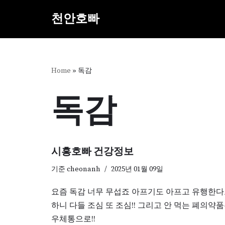
천안호빠
콘
텐
츠
로
Home
»
독감
건
너
독감
뛰
기
시흥호빠 건강정보
기준
cheonanh
2025년 01월 09일
요즘 독감 너무 무섭죠 아프기도 아프고 유행한
하니 다들 조심 또 조심!! 그리고 안 먹는 폐의약
우체통으로!!