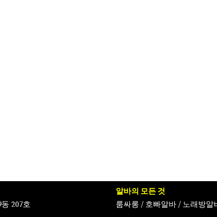
알바의 모든 것
동 207호
룸싸롱
/
호빠알바
/
노래방알