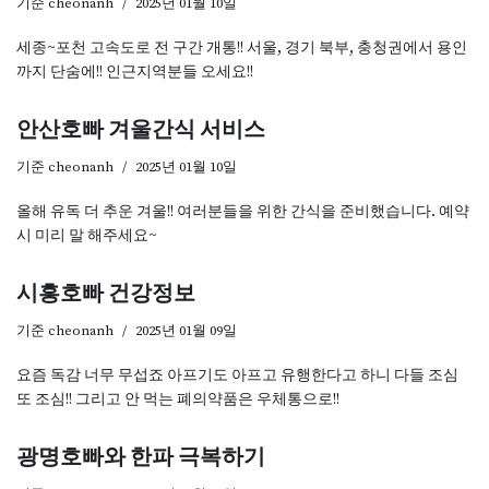
기준
cheonanh
2025년 01월 10일
세종~포천 고속도로 전 구간 개통!! 서울, 경기 북부, 충청권에서 용인
까지 단숨에!! 인근지역분들 오세요!!
안산호빠 겨울간식 서비스
기준
cheonanh
2025년 01월 10일
올해 유독 더 추운 겨울!! 여러분들을 위한 간식을 준비했습니다. 예약
시 미리 말 해주세요~
시흥호빠 건강정보
기준
cheonanh
2025년 01월 09일
요즘 독감 너무 무섭죠 아프기도 아프고 유행한다고 하니 다들 조심
또 조심!! 그리고 안 먹는 폐의약품은 우체통으로!!
광명호빠와 한파 극복하기