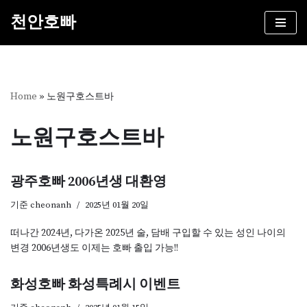
천안호빠
콘
텐
츠
로
건
Home
»
노원구호스트바
너
뛰
노원구호스트바
기
광주호빠 2006년생 대환영
기준
cheonanh
2025년 01월 20일
떠나간 2024년, 다가온 2025년 술, 담배 구입할 수 있는 성인 나이의
변경 2006년생도 이제는 호빠 출입 가능!!
화성호빠 화성특례시 이벤트