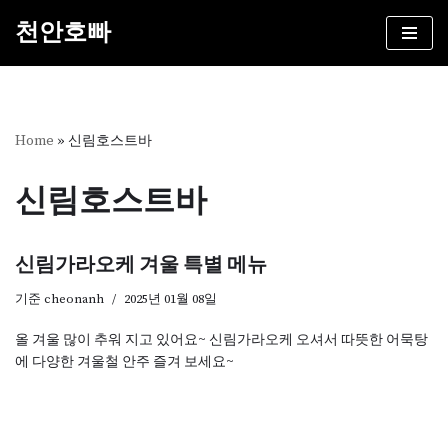
천안호빠
콘
텐
츠
로
건
Home
»
신림호스트바
너
뛰
신림호스트바
기
신림가라오케 겨울 특별 메뉴
기준
cheonanh
2025년 01월 08일
올 겨울 많이 추워 지고 있어요~ 신림가라오케 오셔서 따뜻한 어묵탕
에 다양한 겨울철 안주 즐겨 보세요~