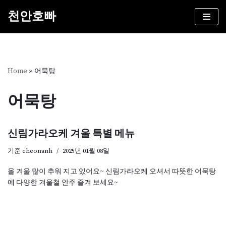
천안호빠
콘
텐
츠
로
건
Home
»
어묵탕
너
뛰
어묵탕
기
신림가라오케 겨울 특별 메뉴
기준
cheonanh
2025년 01월 08일
올 겨울 많이 추워 지고 있어요~ 신림가라오케 오셔서 따뜻한 어묵탕
에 다양한 겨울철 안주 즐겨 보세요~