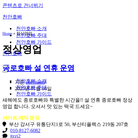
콘텐츠로 건너뛰기
천안호빠
천안호빠 소개
Home
»
정상영업
천안호빠 주대
천안호빠 가이드
정상영업
천안호빠
종로호빠 설 연휴 운영
내
비
내
게
비
천안호빠 소개
기준
cheonanh
이
게
천안호빠 주대
2025년 01월 06일
션
이
천안호빠 가이드
메
션
새해에도 종로호빠와 특별한 시간을!! 설 연휴 종로호빠 정상
뉴
메
영업 합니다. 오셔서 맛 있는 떡국 드세요~
뉴
사이트 제작 문의
부산 강서구 유통단지1로 50, 부산티플렉스 219동 207호
010-8127-6082
itzzi2