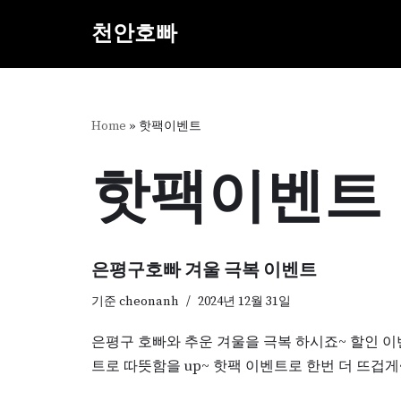
천안호빠
콘
텐
츠
로
Home
»
핫팩이벤트
건
너
핫팩이벤트
뛰
기
은평구호빠 겨울 극복 이벤트
기준
cheonanh
2024년 12월 31일
은평구 호빠와 추운 겨울을 극복 하시죠~ 할인 이
트로 따뜻함을 up~ 핫팩 이벤트로 한번 더 뜨겁게